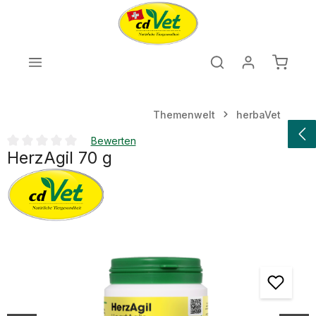
Zum Hauptinhalt springen
Warenk
Themenwelt
herbaVet
Bewerten
HerzAgil 70 g
Durchschnittliche Bewertung von 0 von 5 Sternen
Bildergalerie überspringen