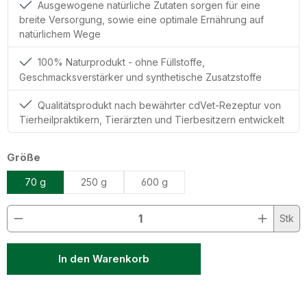
Ausgewogene natürliche Zutaten sorgen für eine
breite Versorgung, sowie eine optimale Ernährung auf
natürlichem Wege
100% Naturprodukt - ohne Füllstoffe,
Geschmacksverstärker und synthetische Zusatzstoffe
Qualitätsprodukt nach bewährter cdVet-Rezeptur von
Tierheilpraktikern, Tierärzten und Tierbesitzern entwickelt
auswählen
Größe
70 g
250 g
600 g
Produkt Anzahl: Gib den gewünschten Wert ein oder
Stk
In den Warenkorb