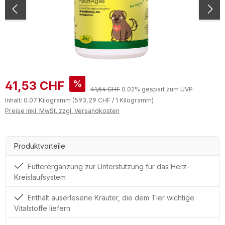
Verkaufspreis:
%
41,53 CHF
Regulärer Preis:
41,54 CHF
0.02% gespart zum UVP
Inhalt:
0.07 Kilogramm
(593,29 CHF / 1 Kilogramm)
Preise inkl. MwSt. zzgl. Versandkosten
Produktvorteile
Futterergänzung zur Unterstützung für das Herz-
Kreislaufsystem
Enthält auserlesene Kräuter, die dem Tier wichtige
Vitalstoffe liefern