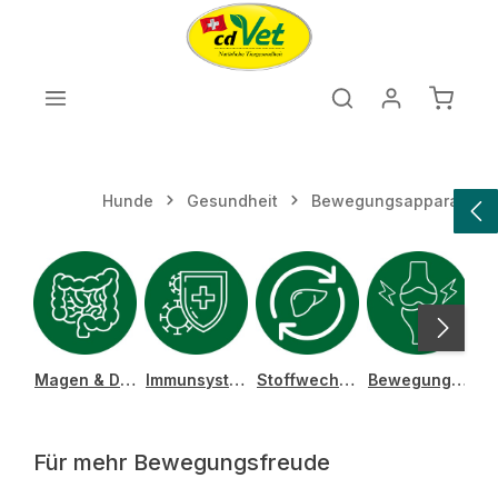
Zum Hauptinhalt springen
Warenk
Hunde
Gesundheit
Bewegungsapparat
Magen & Darm
Immunsystem
Stoffwechsel & Leber
Bewegungsapparat
A
Für mehr Bewegungsfreude