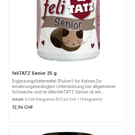
Pfefferminz- und Eukalyptusöl. Kann allergische
Reaktionen hervorrufen.
feliTATZ Senior 25 g
Ergänzungsfuttermittel (Pulver) für KatzenZur
ernährungsbedingten Unterstützung bei allgemeiner
Schwäche und im AlterfeliTATZ Senior ist ein
natürliches Ergänzungsfuttermittel für Katzen und
Inhalt:
0.025 Kilogramm
(517,60 CHF / 1 Kilogramm)
versorgt den Körper des Tieres mit wertvollen
Regulärer Preis:
12,94 CHF
Kräutern, Vitamin E, Selen, Aminosäuren, Elektrolyten,
essentiellen Fettsäuren und Eisen. feliTATZ Senior ist
besonders empfehlenswert, um ernährungsbedingte
Defizite bei allgemeiner Schwäche, bei Lustlosigkeit,
nach Krankheiten oder Operationen, nach