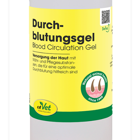
psychoaktive THC wird fast gänzlich eliminiert und liegt
selbstverständlich unter dem von der EU
vorgegebenen Grenzwert von 0,2% THC.Der Gehalt
wichtiger Inhaltsstoffe des CBD Pulver, wie natürlich
vorkommende, essentielle Fett- und Aminosäuren,
Vitamine, Mineralien und Spurenelementen, besitzen
einen hohen ernährungsphysiologischen Wert für Ihr
Tier. Besonders hervorzuheben sind hierbei die
Linolsäure, die Gamma-Linolensäure und verschiedene
Omega-Fettsäuren (3, 6, 9).Hunde mit MDR1-Gendefekt:
Über die Verträglichkeit von CBD-Produkten bei
Hunden mit MDR1-Gendefekt gibt es bislang noch
keine belastbaren Studien. Daher sollte die Fütterung
bei Hunden mit MDR1-Gendefekt in Absprache mit
Ihrem Tierarzt oder Tierheilpraktiker erfolgen. Wir
empfehlen folgende, alternative cdVet Produkte bei
Hunden mit MDR1-Gendefekt:Bewegungsapparat:
ArthroGreen Classic, ArthroGreen plus, u.a.Stress:
Nervennahrung, Calma, u.a.Zusammensetzung:
Leinsamen*, Hanfblätter**entölt, gemahlenAnalytische
Bestandteile: CBD/CBDa (Cannabidiol/-säure) 0,21%,
Rohprotein 23,3%, Rohfett 6,5%, Rohfaser 10,4%,
Rohasche 10,4%, Natrium 0,2%Fütterungsempfehlung:
Täglich dem Futter beifügen. Hunde: 5 g/10 kg
Körpergewicht. Pferde: 8 g/100 kg Körpergewicht. 1 TL