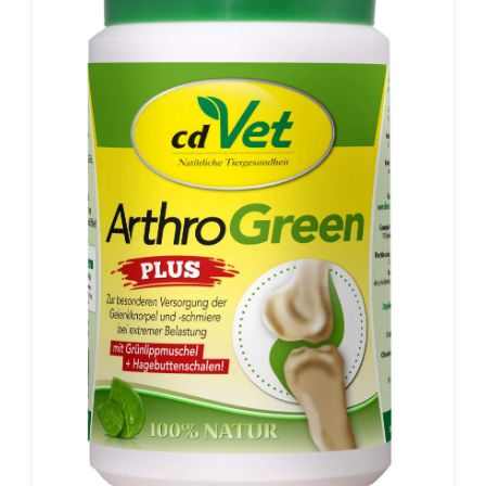
hohen Anteil neuseeländischer Grünlippmuschel (nicht
entfettetes Muschelfleisch) und den darin enthaltenen
Glykosaminoglykanen eine wichtige Komponente der
Funktionalität des Gelenks zur Verfügung und fördert
so dessen Aufbau.Expertentipp: Bei Problemtieren
kann die Fütterungsmenge nach der ersten Woche zur
besonderen Unterstützung für ca. 2-6 Wochen
verdoppelt werden. Zur begleitenden äußerlichen
Pflege empfiehlt sich Durchblutungsgel. Zur
Mikronährstoff- und Mineralstoffversorgung ist
zusätzlich die Fütterung von MicroMineral
ratsam.Zusammensetzung: neuseeländische
Grünlippmuschel (gefriergetrocknet) 30%,
Traubenkernmehl, Ginkgoblätter, Teufelskrallenwurzel,
Brennnesselkraut, Ackerschachtelhalmkraut,
Sanddornbeeren, SpirulinaAnalytische Bestandteile:
Rohprotein 31,6%, Rohfett 6,2%, Rohfaser 12,1%,
Rohasche 10,8%, Kalzium 1,46%, Phosphor 0,49%,
Natrium 0,41%Fütterungsempfehlung (Pulver): Je nach
Bedarf 1 g/10 kg Körpergewicht täglich dem Futter
beifügen. 1 halber TL entspricht ca. 1
g.Fütterungsempfehlung (Kapseln): Je nach Bedarf 4
Kapseln/10 kg Körpergewicht täglich. Kapselfüllmenge:
ca. 0,3 g.