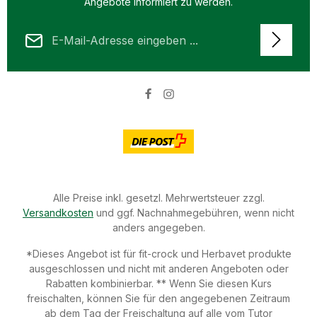
Angebote informiert zu werden.
E-Mail-Adresse*
Datenschutz
Die mit einem Stern (*) markierten Felder sind Pflichtfelder.
Ich habe die
Datenschutzbestimmungen
zur Kenntnis
genommen und die
AGB
gelesen und bin mit ihnen
einverstanden.
Alle Preise inkl. gesetzl. Mehrwertsteuer zzgl.
Versandkosten
und ggf. Nachnahmegebühren, wenn nicht
anders angegeben.
*Dieses Angebot ist für fit-crock und Herbavet produkte
ausgeschlossen und nicht mit anderen Angeboten oder
Rabatten kombinierbar. ** Wenn Sie diesen Kurs
freischalten, können Sie für den angegebenen Zeitraum
ab dem Tag der Freischaltung auf alle vom Tutor