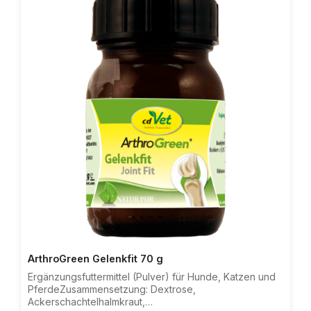
Trainingspausen, bei Mangel an Agilität und bei älteren
Tieren auszugleichen.Expertentipp: Zur
Mikronährstoffversorgung ist zusätzlich die Fütterung
von feliTATZ MineralKraft ratsam.Zusammensetzung:
Leinsamen, Biertreber, Weißdornblätter mit Blüten,
Bierhefe, Mariendistelkraut, Birkenblatt,
Brennnesselkraut (gemahlen), Ginkgoblätter,
Löwenzahnkraut, Ingwer,
LöwenzahnwurzelZusatzstoffe/kg:
Ernährungsphysiologische Zusatzstoffe: L-Lysin-
Monohydrochlorid 102 g, L-Methionin (3c305) 55
gAnalytische Bestandteile: Rohprotein 31,2%, Rohfett
15,4%, Rohfaser 11,5%, Rohasche
5,4%Fütterungsempfehlung: 1 Messerspitze täglich
dem Futter beifügen
ArthroGreen Gelenkfit 70 g
Ergänzungsfuttermittel (Pulver) für Hunde, Katzen und
PferdeZusammensetzung: Dextrose,
Ackerschachtelhalmkraut,