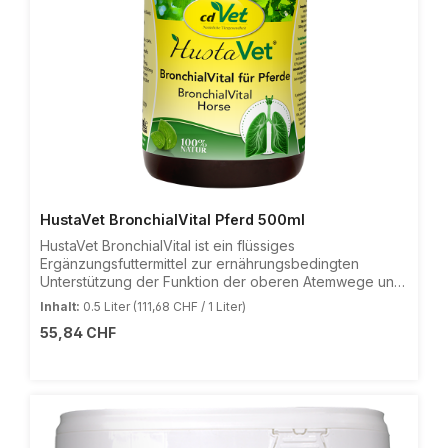
HustaVet BronchialVital Pferd 500ml
HustaVet BronchialVital ist ein flüssiges
Ergänzungsfuttermittel zur ernährungsbedingten
Unterstützung der Funktion der oberen Atemwege und
der Atemwegskondition. HustaVet BronchialVital enthält
Inhalt:
0.5 Liter
(111,68 CHF / 1 Liter)
ätherische Öle aus Thymian, Fenchel und Anis, die den
Regulärer Preis:
55,84 CHF
Selbstreinigungsmechanismus der Bronchien
verbessern können. Die im Spitzwegerich enthaltenen
Schleimstoffe legen sich schützend und beruhigend
auf die empfindlichen Schleimhäute der Atemwege.