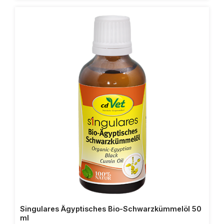
die hervorragenden Eigenschaften des Restöls und
der enthaltenen Ballststoffe, kann die natürliche
Darmflora zusätzlich unterstützt werden. Eine gute
Darmflora kann bei gestörtem Immunsystem zur
Eigenregulation beitragen.Zudem können die
enthaltenen Öle die Atemwegskondition
fütterungsbedingt unterstützten.- Frische
Schwarzkümmelsticks aus eigener Bio-Herstellung- Aus
Premiumsaat (Nigella Sativa), original ägyptischer Bio-
Anbau- Sehr hoher Restölgehalt 16 - 17% auf Grund
des besonderen cdVet Kaltpressverfahrens- Durch
diese cdVet Kaltpressung wird aus den Saaten
schonend Bio-Schwarzkümmelöl gewonnen und es
entsteht der wertvolle Presskuchen- Frei von
Konservierungs- oder anderen Zusatzstoffen- Hoher
Anteil an ungesättigten Fettsäuren- In den Sticks sind
natürlich alle Wirkstoffe enthalten, die Sie auch im
Schwarzkümmelöl finden- Fütterungsbedingte
Unterstützung der Atemwegskondition
Singulares Ägyptisches Bio-Schwarzkümmelöl 50
ml