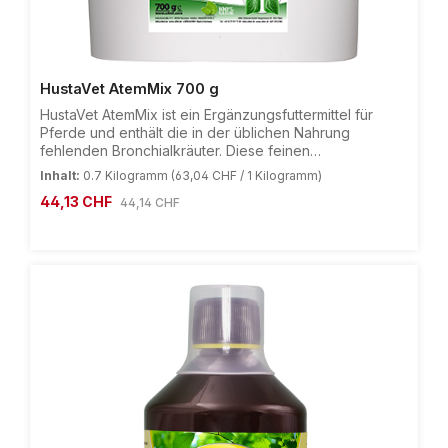
HustaVet AtemMix 700 g
HustaVet AtemMix ist ein Ergänzungsfuttermittel für
Pferde und enthält die in der üblichen Nahrung
fehlenden Bronchialkräuter. Diese feinen
Nahrungsstoffe haben sich zur bedarfsgerechten
Inhalt:
0.7 Kilogramm
(63,04 CHF / 1 Kilogramm)
Fütterung bei atemwegsempfindlichen Pferden seit
Verkaufspreis:
44,13 CHF
Regulärer Preis:
44,14 CHF
Jahren bewährt. Durch die aus rein natürlichen Quellen
enthaltenen Vitamine und Flavonoide werden die
Bronchialfunktion und die Selbstheilungskräfte des
Körpers unterstützt, und das Wohlbefinden des
Pferdes verbessert.