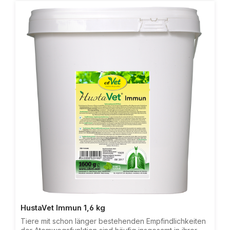
Schleimhäute der Atemwege legen. Zudem enthält es
hervorragende Vitamin C Lieferanten und eine Vielzahl
an sekundären Pflanzenstoffen, die das Immunsystem
benötigt, um seine Funktion aufrecht erhalten zu
können. Durch diese ausgesuchte Kombination
hochwertiger Kräuter ist HustaVet akut eine wohltuende
Futterergänzung für Pferde mit empfindlichen
Atemwegen.
HustaVet Immun 1,6 kg
Tiere mit schon länger bestehenden Empfindlichkeiten