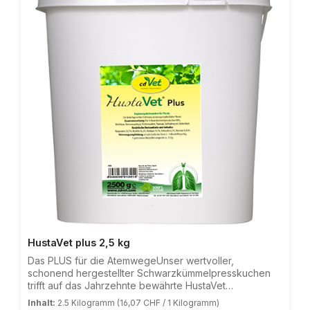
HustaVet plus 2,5 kg
Das PLUS für die AtemwegeUnser wertvoller,
schonend hergestellter Schwarzkümmelpresskuchen
trifft auf das Jahrzehnte bewährte HustaVet
AtemMix.cdVet Schwarzkümmelpresskuchen enthält, im
Inhalt:
2.5 Kilogramm
(16,07 CHF / 1 Kilogramm)