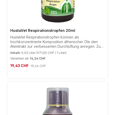
HustaVet Respirationstropfen 20ml
HustaVet Respirationstropfen können als
hochkonzentrierte Komposition ätherischer Öle den
Atemtrakt zur verbesserten Durchlüftung anregen. Zur
Unterstützung einer tieferen Einatmung durch den
Inhalt:
0.02 Liter
(971,50 CHF / 1 Liter)
anregenden starken Duft der HustaVet
Varianten ab
14,24 CHF
Respirationstropfen können diese vielfältig
Verkaufspreis:
angewendet werden. Bei hoher Empfindlichkeit der
19,43 CHF
Regulärer Preis:
19,44 CHF
Atemwege kann das Immunsystem mit ätherischen Ölen
positiv unterstützt werden. Ätherische Öle können die
Atemluft in Räumen hervorragend reinigen und auch für
eine spürbare Verbesserung der Stallluft sorgen.