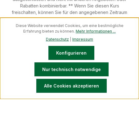
Rabatten kombinierbar. ** Wenn Sie diesen Kurs
freischalten, können Sie für den angegebenen Zeitraum
ab dem Tag der Freischaltung auf alle vom Tutor
bereitgestellten Inhalte und digitalen Lernmaterialien
Diese Website verwendet Cookies, um eine bestmögliche
Erfahrung bieten zu können.
Mehr Informationen ...
innerhalb dieses Kurses zugreifen. Wenn Sie diesen Kurs
für mehr als einmal kaufen, wird die Abonnementzeit
Datenschutz
|
Impressum
addiert.
Konfigurieren
Exklusivpartner werden
Kontakt Schweiz
Kräuterlexikon
Downloads
cdVet.ch Händler werden
Fachberater werden
Nur technisch notwendige
Newsletter
Blog
Vertrag widerrufen
© 2026 cdVet Naturprodukte Schweiz - with
by
Zenit
Alle Cookies akzeptieren
Design