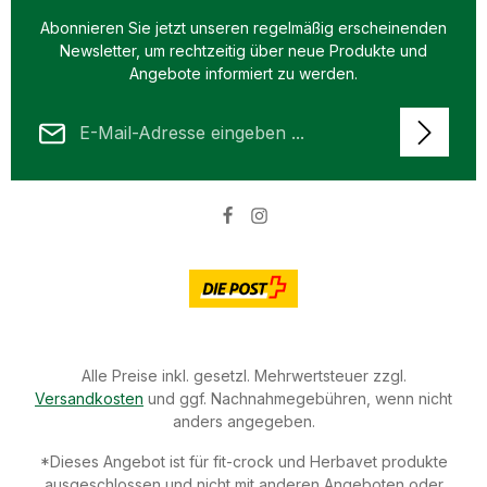
Abonnieren Sie jetzt unseren regelmäßig erscheinenden
Newsletter, um rechtzeitig über neue Produkte und
Angebote informiert zu werden.
E-Mail-Adresse*
Datenschutz
Die mit einem Stern (*) markierten Felder sind Pflichtfelder.
Ich habe die
Datenschutzbestimmungen
zur Kenntnis
genommen und die
AGB
gelesen und bin mit ihnen
einverstanden.
Alle Preise inkl. gesetzl. Mehrwertsteuer zzgl.
Versandkosten
und ggf. Nachnahmegebühren, wenn nicht
anders angegeben.
*Dieses Angebot ist für fit-crock und Herbavet produkte
ausgeschlossen und nicht mit anderen Angeboten oder