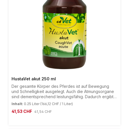
HustaVet akut 250 ml
Der gesamte Körper des Pferdes ist auf Bewegung
und Schnelligkeit ausgelegt. Auch die Atmungsorgane
sind dementsprechend leistungsfähig. Dadurch ergibt
sich naturgemäß aber leider auch eine hohe Sensibilität
Inhalt:
0.25 Liter
(166,12 CHF / 1 Liter)
gegenüber kalter und staubiger Luft.HustaVet akut
Verkaufspreis:
41,53 CHF
Regulärer Preis:
41,54 CHF
enthält ätherische Öle, die den
Selbstreinigungsmechanismus der Bronchien
verbessern können, und natürliche Schleimstoffe, die
sich schützend und beruhigend auf die empfindlichen