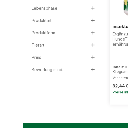
Lebensphase
Pro
Produktart
insekt
Produktform
Ergänzun
HundeTi
ernähru
Tierart
Hautstof
haben a
Preis
Funktion
für äuß
Inhalt:
0
Bewertung mind.
Kälte u
Kilogram
Umweltre
Variante
genau f
Reguläre
entwick
32,44 
Kräuter 
Preise in
natürlic
ernähru
Hautsto
einer po
Hautmil
Bierhefe
an B-Vi