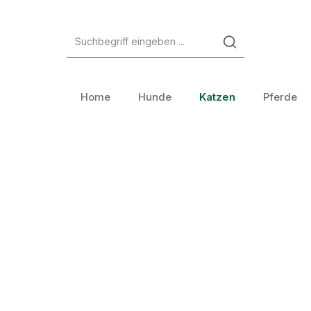
Zum Hauptinhalt springen
Zur Suche springen
Zur Hauptnavigation springen
Home
Hunde
Katzen
Pferde