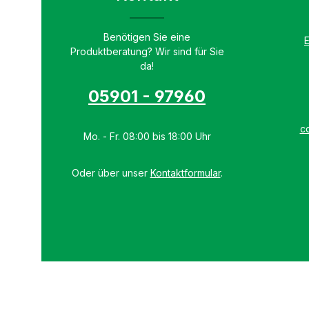
insekto
Produkt
ZeckEx 
Benötigen Sie eine
kombinie
Produktberatung? Wir sind für Sie
trächtig
da!
Hündin
Bierhef
05901 - 97960
Petersili
Schwar
Bestand
c
23,2%, 
Mo. - Fr. 08:00 bis 18:00 Uhr
27,3%, 
Oder über unser
Kontaktformular
.