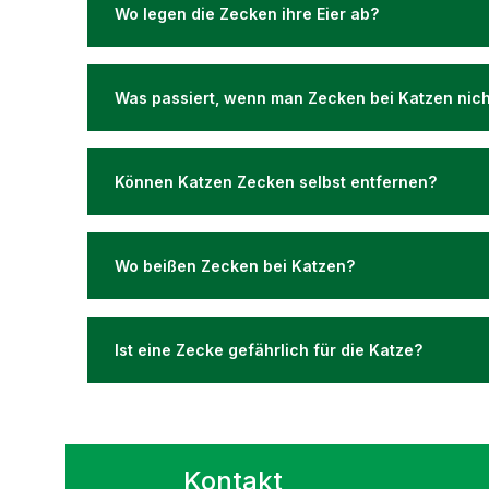
verschi
Wo legen die Zecken ihre Eier ab?
Spurene
großen 
nehmen 
Verbess
Was passiert, wenn man Zecken bei Katzen nich
beitrage
konnte 
Widerst
ganzjäh
Können Katzen Zecken selbst entfernen?
gestärk
wird die
Hautzell
wichtige
Wo beißen Zecken bei Katzen?
Regener
hat.inse
Hautsto
stärken
des Haut
Ist eine Zecke gefährlich für die Katze?
optimal
ZeckEx
SpotOnF
g/10 kg 
Bedarf 
verdopp
Kontakt
ca. 1,6 