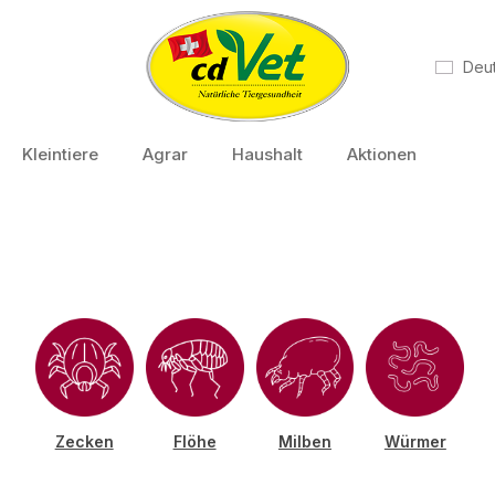
Deu
Kleintiere
Agrar
Haushalt
Aktionen
Zecken
Flöhe
Milben
Würmer