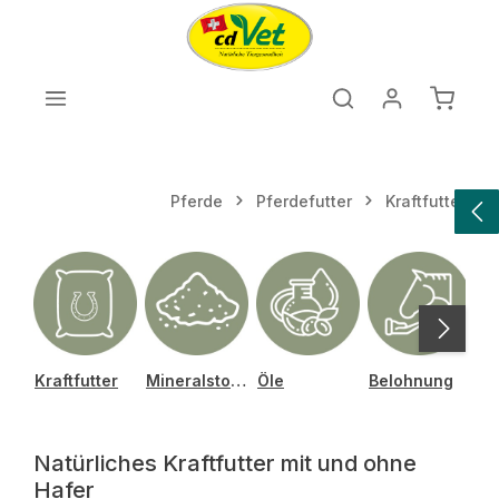
Zum Hauptinhalt springen
Warenk
Pferde
Pferdefutter
Kraftfutter
Kraftfutter
Mineralstoffe
Öle
Belohnung
Natürliches Kraftfutter mit und ohne
Hafer