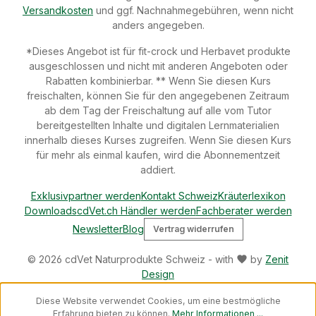
Großpferde (ab ca. 500 kg): 100 g/Tier. Kaltblüter (ab
Versandkosten
und ggf. Nachnahmegebühren, wenn nicht
ca. 1000 kg): 150 g/Tier.Kühl und trocken lagern. Vor
anders angegeben.
direkter Sonneneinstrahlung schützen.
*Dieses Angebot ist für fit-crock und Herbavet produkte
ausgeschlossen und nicht mit anderen Angeboten oder
Rabatten kombinierbar. ** Wenn Sie diesen Kurs
freischalten, können Sie für den angegebenen Zeitraum
ab dem Tag der Freischaltung auf alle vom Tutor
bereitgestellten Inhalte und digitalen Lernmaterialien
innerhalb dieses Kurses zugreifen. Wenn Sie diesen Kurs
für mehr als einmal kaufen, wird die Abonnementzeit
addiert.
Exklusivpartner werden
Kontakt Schweiz
Kräuterlexikon
Downloads
cdVet.ch Händler werden
Fachberater werden
Newsletter
Blog
Vertrag widerrufen
© 2026 cdVet Naturprodukte Schweiz - with
by
Zenit
Design
Diese Website verwendet Cookies, um eine bestmögliche
Erfahrung bieten zu können.
Mehr Informationen ...