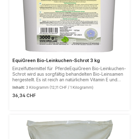
EquiGreen Bio-Leinkuchen-Schrot 3 kg
Einzelfuttermittel für PferdeEquiGreen Bio-Leinkuchen-
Schrot wird aus sorgfältig behandelten Bio-Leinsamen
hergestellt. Es ist reich an natürlichem Vitamin E und
Proteinen (ca. 34%). In Kombination mit wertvollen
Inhalt:
3 Kilogramm
(12,11 CHF / 1 Kilogramm)
Ballaststoffen, Schleimstoffen und dem hohen
Regulärer Preis:
36,34 CHF
Restölanteil durch unsere schonendes
Kaltpressverfahren bereichern Sie den Futterplan Ihres
Pferdes.Vorteile von EquiGreen Bio-Leinkuchen-
Schrot:Schleimhautschutz des MagensUnterstützen die
Darmschleimhaut - auch bei
Kolikempfindlichkeit!Glänzendes Fell und gesunde
HautRegulation des Immunsystems - durch
Unterstützung der DarmfloraEnthaltene Eiweiße fördern