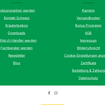
ensetzung:
können sich sogar blutig
benötigter 
ktin,
kratzen. Des Weiteren
Die schütz
Exklusivpartner werden
Karriere
ätter,
entstehen große Mengen an
ummanteln
ulina,
rötlich-braunem bis
Darmschle
Kontakt Schweiz
Versandkosten
satzstoffe
schwarzem Ohrenschmalz.
so für eine
he
Werden die Milben nicht
sanfte
Kräuterlexikon
Bonus Programm
nit
rechtzeitig vertrieben, kann
Sanierung
es zu bakteriellen
Downloads
AGB
Torf, Grünh
entonit
Sekundärinfektionen
Leinsamen, 
dVet.ch Händler werden
Impressum
ttermitteln
kommen. MilbenEx
Süßholzwurz
ehalt von
Ohrreiniger wehrt diese
Traubenke
Fachberater werden
Widerrufsrecht
uttermittel
Lästlinge ab und befreit die
/kg: Techn
nalytische
Ohren schonend und
Zusatzstoff
Newsletter
Cookie-Einstellungen anz
rotein
gründlich von
(1m558i) 5
, Rohfaser
Milben.Expertentipp: Aufgrund
Gesamtmen
Blog
Zertifikate
,9%,
von hinausfliegenden
darf den in 
Schmutzpartikeln sollte die
Bestellung & Zahlung
zulässigen
pfehlung:
Reinigung im Freien oder in
20000 mg/kg
Datenschutz
stens 6
einem gefliesten Raum
nicht übers
 beifügen.
durchgeführt
Bestandtei
g
werden.ACHTUNG •
9,7%, Rohf
de: ca. 2
Verursacht schwere
13,3%, Roh
cht. 1 TL
Augenreizung. Darf nicht in
Natrium
ie
die Hände von Kindern
0,18%Fütt
gelangen.
Täglich üb