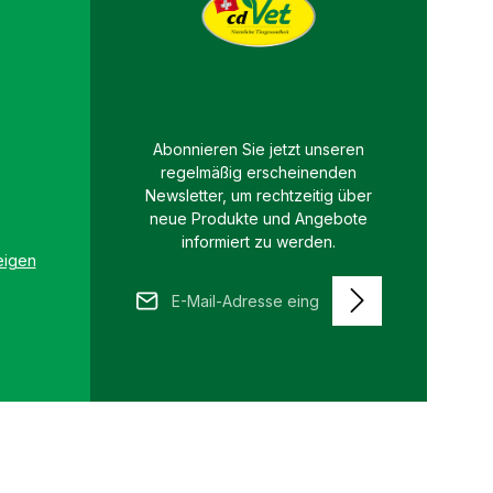
Stoffe begünstigt.
enden Inhaltsstoffe
 die Magen- und
imhäute und sorgen
 natürliche und
.Zusammensetzung:
Abonnieren Sie jetzt unseren
afer, Pektin,
regelmäßig erscheinenden
Salbeiblätter,
el, Spirulina,
Newsletter, um rechtzeitig über
rnmehlZusatzstoffe
neue Produkte und Angebote
ologische
informiert zu werden.
e: Bentonit
eigen
0 g.Die
E-Mail-Adresse*
ge an Bentonit
Alleinfuttermitteln
 Höchstgehalt von
Datenschutz
 Alleinfuttermittel
Die mit einem Stern (*) markierten
teigen.Analytische
Ich habe die
Felder sind Pflichtfelder.
le: Rohprotein
Datenschutzbestimmungen
zur
ett 7,3%, Rohfaser
Kenntnis genommen und die
AGB
asche 9,9%,
gelesen und bin mit ihnen
erungsempfehlung:
einverstanden.
er mindestens 6