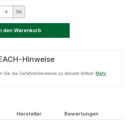
Anzahl: Gib den gewünschten Wert ein 
Stk
In den Warenkorb
EACH-Hinweise
en Sie die Gefahrenhinweise zu diesem Artikel.
Mehr
Hersteller
Bewertungen