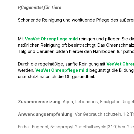
Pflegemittel für Tiere
Schonende Reinigung und wohltuende Pflege des äußere
Mit
VeaVet Ohrenpflege mild
reinigen und pflegen Sie di
natürlichen Reinigung oft beeinträchtigt. Das Ohrenschma
Talg und Cerumen bilden hierbei den Nährboden für patho
Durch die regelmäßige, sanfte Reinigung mit
VeaVet Ohre
werden.
VeaVet Ohrenpflege mild
begünstigt die Bildung
unterstützt natürlich die Ohrgesundheit.
Zusammensetzung:
Aqua, Lebermoos, Emulgator, Ringelb
Anwendungsempfehlung:
Vor Gebrauch schütteln. 1-2 T
Enthält Eugenol, 5-Isopropyl-2-methylbicyclo[3.1.0]hex-2-