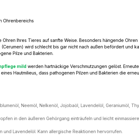
n Ohrenbereichs
e Ohren Ihres Tieres auf sanfte Weise. Besonders hängende Ohren 
lz (Cerumen) wird schlecht bis gar nicht nach außen befördert und
gene Pilze und Bakterien.
npflege mild
werden hartnäckige Verschmutzungen gelöst. Erneut
 eines Hautmilieus, dass pathogenen Pilzen und Bakterien die erne
lumenöl, Neemöl, Nelkenöl, Jojobaöl, Lavendelöl, Geraniumöl, Thym
ropfen in den äußeren Gehörgang einträufeln und leicht einmassier
en und Lavendelöl. Kann allergische Reaktionen hervorrufen.