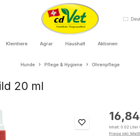
Deu
Kleintiere
Agrar
Haushalt
Aktionen
Hunde
Pflege & Hygiene
Ohrenpflege
ld 20 ml
Regulärer Preis
16,8
Inhalt:
0.02 Liter
Preise inkl. MwS