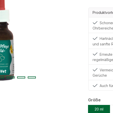
Produktvort
Schonen
Ohrbereiche
Hartnäc
und sanfte 
Erneute
regelmäßig
Vermeid
Gerüche
Auch für
ausw
Größe
20 ml