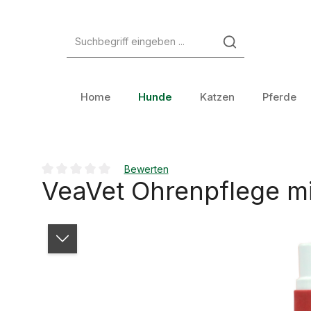
Zum Hauptinhalt springen
Zur Suche springen
Zur Hauptnavigation springen
Home
Hunde
Katzen
Pferde
Bewerten
VeaVet Ohrenpflege mi
Durchschnittliche Bewertung von 0 von 5 Sternen
Bildergalerie überspringen