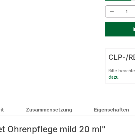
Produkt 
CLP-/R
Bitte beacht
dazu.
it
Zusammensetzung
Eigenschaften
t Ohrenpflege mild 20 ml"